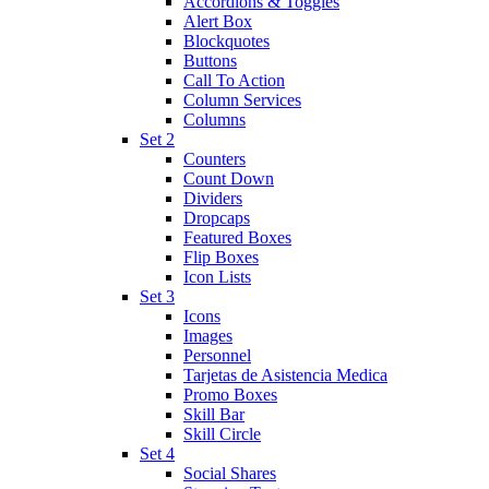
Accordions & Toggles
Alert Box
Blockquotes
Buttons
Call To Action
Column Services
Columns
Set 2
Counters
Count Down
Dividers
Dropcaps
Featured Boxes
Flip Boxes
Icon Lists
Set 3
Icons
Images
Personnel
Tarjetas de Asistencia Medica
Promo Boxes
Skill Bar
Skill Circle
Set 4
Social Shares